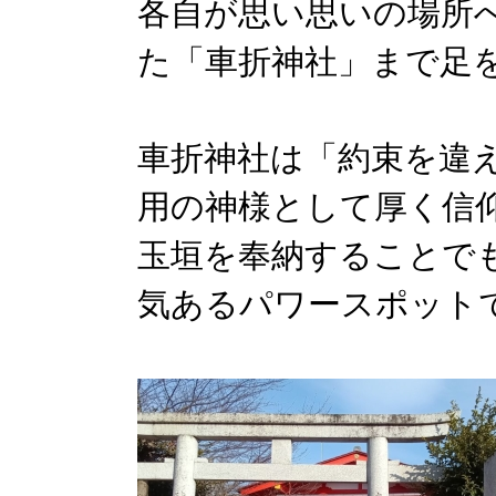
各自が思い思いの場所
た「車折神社」まで足
車折神社は「約束を違
用の神様として厚く信
玉垣を奉納することで
気あるパワースポット